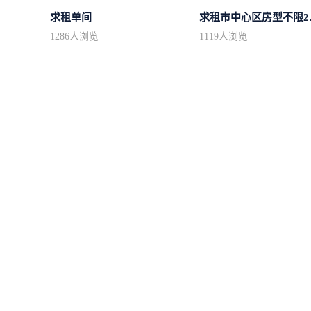
求租单间
求租市
1286
人浏览
1119
人浏览