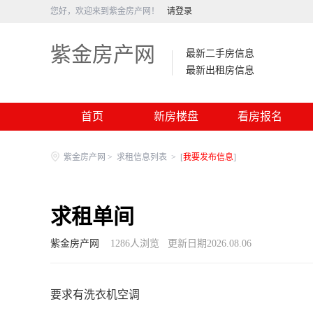
您好，欢迎来到紫金房产网！
请登录
紫金房产网
最新二手房信息
最新出租房信息
首页
新房楼盘
看房报名
紫金房产网
>
求租信息列表
>
[
我要发布信息
]
求租单间
紫金房产网
1286
人浏览
更新日期2026.08.06
要求有洗衣机空调