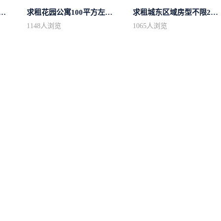
中心区房型不限2室1厅中档装修
求租花园公寓100平方左右，电梯房
求租城东区域房型不限2室2卫装修不限2...
1148
人浏览
1065
人浏览