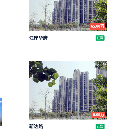
65.00万
江岸华府
在售
0.00万
新达路
在售